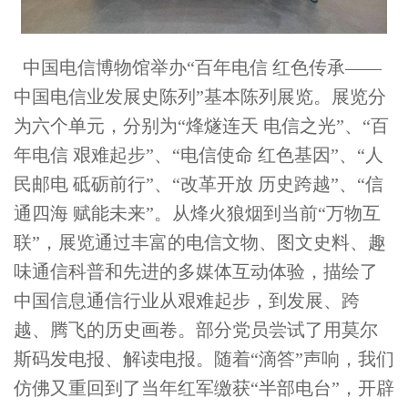
中国电信博物馆举办“百年电信 红色传承——
中国电信业发展史陈列”基本陈列展览。展览分
为六个单元，分别为“烽燧连天 电信之光”、“百
年电信 艰难起步”、“电信使命 红色基因”、“人
民邮电 砥砺前行”、“改革开放 历史跨越”、“信
通四海 赋能未来”。从烽火狼烟到当前“万物互
联”，展览通过丰富的电信文物、图文史料、趣
味通信科普和先进的多媒体互动体验，描绘了
中国信息通信行业从艰难起步，到发展、跨
越、腾飞的历史画卷。部分党员尝试了用莫尔
斯码发电报、解读电报。随着“滴答”声响，我们
仿佛又重回到了当年红军缴获“半部电台”，开辟